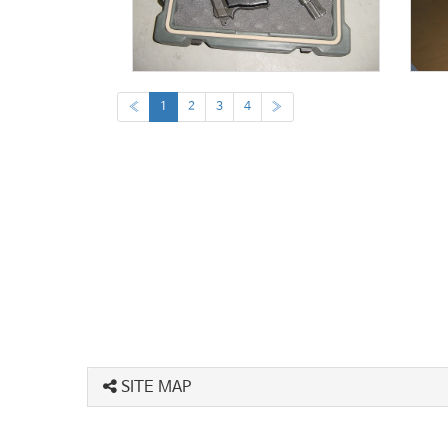
«
1
2
3
4
»
SITE MAP