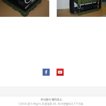
주식회사 베타포스
12918 경기 하남시 조정대로 45. 미사센템비즈 F716호.